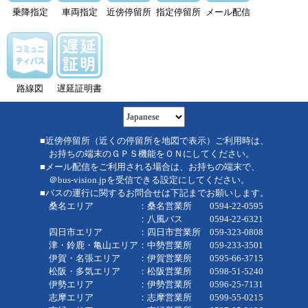
乗降指定
車両指定
近傍停留所
指定停留所
メール配信
路線図
遅延証明書
■近傍停留所（近くの停留所を地図で表示）ご利用時は、
お持ちの端末のＧＰＳ機能をＯＮにしてください。
■メール配信をご利用される場合は、お持ちの端末で、
＠bus-vision.jpを受信できる設定にしてください。
■バスの運行に関するお問合せは下記までお願いします。
桑名エリア ：桑名営業所 0594-22-0595
：八風バス 0594-22-6321
四日市エリア ：四日市営業所 059-323-0808
津・鈴鹿・亀山エリア：中勢営業所 059-233-3501
伊賀・名張エリア ：伊賀営業所 0595-66-3715
松阪・多気エリア ：松阪営業所 0598-51-5240
伊勢エリア ：伊勢営業所 0596-25-7131
志摩エリア ：志摩営業所 0599-55-0215