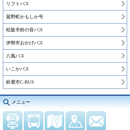
リフトバス
菰野町かもしか号
松阪市鈴の音バス
伊勢市おかげバス
八風バス
いこかバス
鈴鹿市C-BUS
メニュー