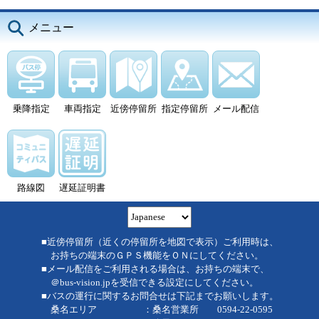
メニュー
乗降指定
車両指定
近傍停留所
指定停留所
メール配信
路線図
遅延証明書
■近傍停留所（近くの停留所を地図で表示）ご利用時は、
お持ちの端末のＧＰＳ機能をＯＮにしてください。
■メール配信をご利用される場合は、お持ちの端末で、
＠bus-vision.jpを受信できる設定にしてください。
■バスの運行に関するお問合せは下記までお願いします。
桑名エリア ：桑名営業所 0594-22-0595