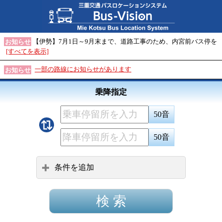
【伊勢】7月1日～9月末まで、道路工事のため、内宮前バス停を
お知らせ
[すべてを表示]
一部の路線にお知らせがあります
お知らせ
乗降指定
50音
50音
条件を追加