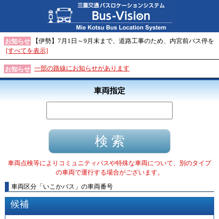
【伊勢】7月1日～9月末まで、道路工事のため、内宮前バス停を
お知らせ
[すべてを表示]
一部の路線にお知らせがあります
お知らせ
車両指定
車両点検等によりコミュニティバスや特殊な車両について、別のタイプ
の車両で運行する場合がございます。
車両区分
「
いこかバス
」
の車両番号
候補