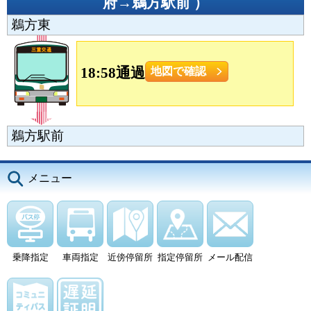
府→鵜方駅前
）
鵜方東
18:58通過
地図で確認
鵜方駅前
メニュー
乗降指定
車両指定
近傍停留所
指定停留所
メール配信