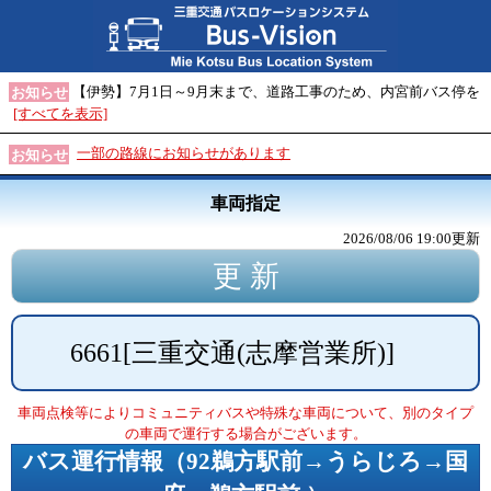
【伊勢】7月1日～9月末まで、道路工事のため、内宮前バス停を
お知らせ
[すべてを表示]
一部の路線にお知らせがあります
お知らせ
車両指定
2026/08/06 19:00
更新
6661
[
三重交通(志摩営業所)
]
車両点検等によりコミュニティバスや特殊な車両について、別のタイプ
の車両で運行する場合がございます。
バス運行情報（
92鵜方駅前→うらじろ→国