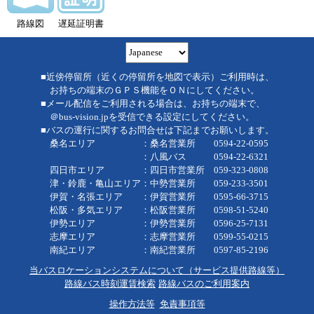
路線図
遅延証明書
■近傍停留所（近くの停留所を地図で表示）ご利用時は、
お持ちの端末のＧＰＳ機能をＯＮにしてください。
■メール配信をご利用される場合は、お持ちの端末で、
＠bus-vision.jpを受信できる設定にしてください。
■バスの運行に関するお問合せは下記までお願いします。
桑名エリア ：桑名営業所 0594-22-0595
：八風バス 0594-22-6321
四日市エリア ：四日市営業所 059-323-0808
津・鈴鹿・亀山エリア：中勢営業所 059-233-3501
伊賀・名張エリア ：伊賀営業所 0595-66-3715
松阪・多気エリア ：松阪営業所 0598-51-5240
伊勢エリア ：伊勢営業所 0596-25-7131
志摩エリア ：志摩営業所 0599-55-0215
南紀エリア ：南紀営業所 0597-85-2196
当バスロケーションシステムについて（サービス提供路線等）
路線バス時刻運賃検索
路線バスのご利用案内
操作方法等
免責事項等