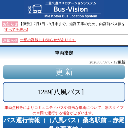
【伊勢】7月1日～9月末まで、道路工事のため、内宮前バス停を
お知らせ
[すべてを表示]
一部の路線にお知らせがあります
お知らせ
車両指定
2026/08/07 07:12
更新
1289
[
八風バス
]
車両点検等によりコミュニティバスや特殊な車両について、別のタイプ
の車両で運行する場合がございます。
バス運行情報（
（八風バス）桑名駅前→赤尾