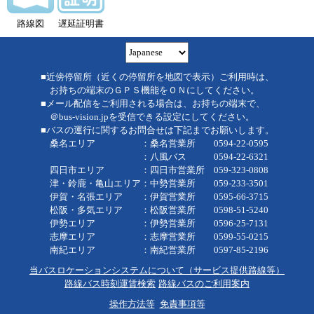
路線図
遅延証明書
■近傍停留所（近くの停留所を地図で表示）ご利用時は、
お持ちの端末のＧＰＳ機能をＯＮにしてください。
■メール配信をご利用される場合は、お持ちの端末で、
＠bus-vision.jpを受信できる設定にしてください。
■バスの運行に関するお問合せは下記までお願いします。
桑名エリア ：桑名営業所 0594-22-0595
：八風バス 0594-22-6321
四日市エリア ：四日市営業所 059-323-0808
津・鈴鹿・亀山エリア：中勢営業所 059-233-3501
伊賀・名張エリア ：伊賀営業所 0595-66-3715
松阪・多気エリア ：松阪営業所 0598-51-5240
伊勢エリア ：伊勢営業所 0596-25-7131
志摩エリア ：志摩営業所 0599-55-0215
南紀エリア ：南紀営業所 0597-85-2196
当バスロケーションシステムについて（サービス提供路線等）
路線バス時刻運賃検索
路線バスのご利用案内
操作方法等
免責事項等