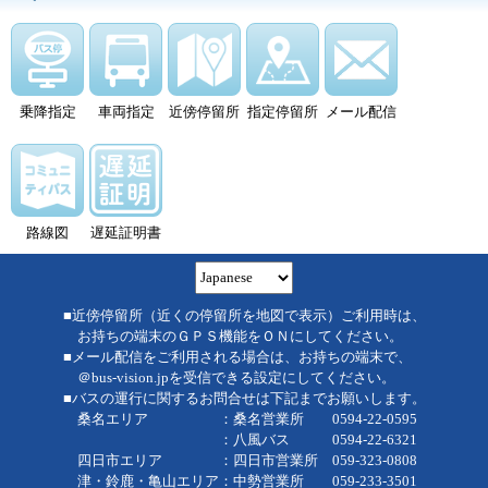
乗降指定
車両指定
近傍停留所
指定停留所
メール配信
路線図
遅延証明書
■近傍停留所（近くの停留所を地図で表示）ご利用時は、
お持ちの端末のＧＰＳ機能をＯＮにしてください。
■メール配信をご利用される場合は、お持ちの端末で、
＠bus-vision.jpを受信できる設定にしてください。
■バスの運行に関するお問合せは下記までお願いします。
桑名エリア ：桑名営業所 0594-22-0595
：八風バス 0594-22-6321
四日市エリア ：四日市営業所 059-323-0808
津・鈴鹿・亀山エリア：中勢営業所 059-233-3501