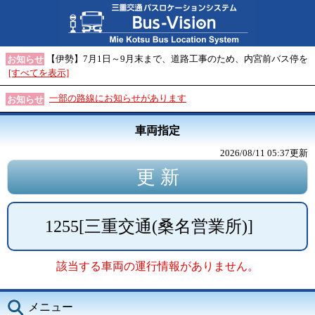
【伊勢】7月1日～9月末まで、道路工事のため、内宮前バス停を
お知らせ
[すべてを表示]
一部の路線にお知らせがあります
お知らせ
車両指定
2026/08/11 05:37
更新
1255
[
三重交通(桑名営業所)
]
該当する車両の運行情報がありません。
メニュー