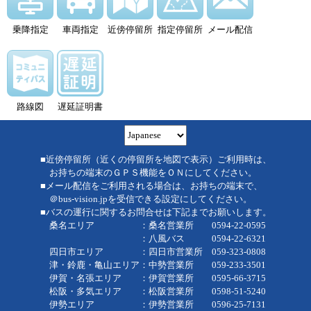
乗降指定
車両指定
近傍停留所
指定停留所
メール配信
路線図
遅延証明書
■近傍停留所（近くの停留所を地図で表示）ご利用時は、
お持ちの端末のＧＰＳ機能をＯＮにしてください。
■メール配信をご利用される場合は、お持ちの端末で、
＠bus-vision.jpを受信できる設定にしてください。
■バスの運行に関するお問合せは下記までお願いします。
桑名エリア ：桑名営業所 0594-22-0595
：八風バス 0594-22-6321
四日市エリア ：四日市営業所 059-323-0808
津・鈴鹿・亀山エリア：中勢営業所 059-233-3501
伊賀・名張エリア ：伊賀営業所 0595-66-3715
松阪・多気エリア ：松阪営業所 0598-51-5240
伊勢エリア ：伊勢営業所 0596-25-7131