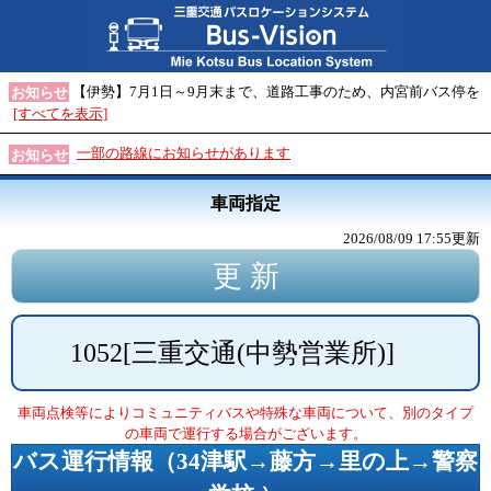
【伊勢】7月1日～9月末まで、道路工事のため、内宮前バス停を
お知らせ
[すべてを表示]
一部の路線にお知らせがあります
お知らせ
車両指定
2026/08/09 17:55
更新
1052
[
三重交通(中勢営業所)
]
車両点検等によりコミュニティバスや特殊な車両について、別のタイプ
の車両で運行する場合がございます。
バス運行情報（
34津駅→藤方→里の上→警察