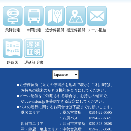
乗降指定
車両指定
近傍停留所
指定停留所
メール配信
路線図
遅延証明書
■近傍停留所（近くの停留所を地図で表示）ご利用時は、
お持ちの端末のＧＰＳ機能をＯＮにしてください。
■メール配信をご利用される場合は、お持ちの端末で、
＠bus-vision.jpを受信できる設定にしてください。
■バスの運行に関するお問合せは下記までお願いします。
桑名エリア ：桑名営業所 0594-22-0595
：八風バス 0594-22-6321
四日市エリア ：四日市営業所 059-323-0808
津・鈴鹿・亀山エリア：中勢営業所 059-233-3501