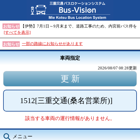
【伊勢】7月1日～9月末まで、道路工事のため、内宮前バス停を
お知らせ
[すべてを表示]
一部の路線にお知らせがあります
お知らせ
車両指定
2026/08/07 08:28
更新
1512
[
三重交通(桑名営業所)
]
該当する車両の運行情報がありません。
メニュー