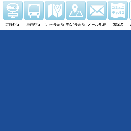
乗降指定
車両指定
近傍停留所
指定停留所
メール配信
路線図