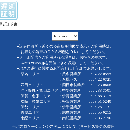
遅延証明書
■近傍停留所（近くの停留所を地図で表示）ご利用時は、
お持ちの端末のＧＰＳ機能をＯＮにしてください。
■メール配信をご利用される場合は、お持ちの端末で、
＠bus-vision.jpを受信できる設定にしてください。
■バスの運行に関するお問合せは下記までお願いします。
桑名エリア ：桑名営業所 0594-22-0595
：八風バス 0594-22-6321
四日市エリア ：四日市営業所 059-323-0808
津・鈴鹿・亀山エリア：中勢営業所 059-233-3501
伊賀・名張エリア ：伊賀営業所 0595-66-3715
松阪・多気エリア ：松阪営業所 0598-51-5240
伊勢エリア ：伊勢営業所 0596-25-7131
志摩エリア ：志摩営業所 0599-55-0215
南紀エリア ：南紀営業所 0597-85-2196
当バスロケーションシステムについて（サービス提供路線等）