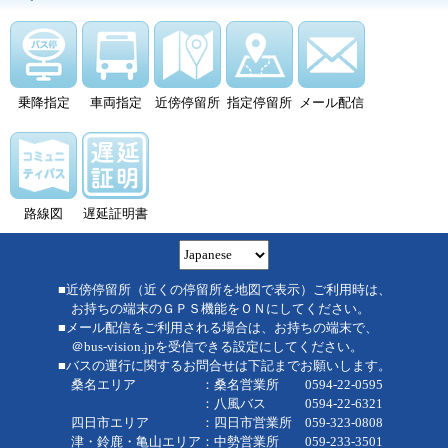
乗降指定
車両指定
近傍停留所
指定停留所
メール配信
路線図
遅延証明書
■近傍停留所（近くの停留所を地図で表示）ご利用時は、
お持ちの端末のＧＰＳ機能をＯＮにしてください。
■メール配信をご利用される場合は、お持ちの端末で、
＠bus-vision.jpを受信できる設定にしてください。
■バスの運行に関するお問合せは下記までお願いします。
桑名エリア ：桑名営業所 0594-22-0595
：八風バス 0594-22-6321
四日市エリア ：四日市営業所 059-323-0808
津・鈴鹿・亀山エリア：中勢営業所 059-233-3501