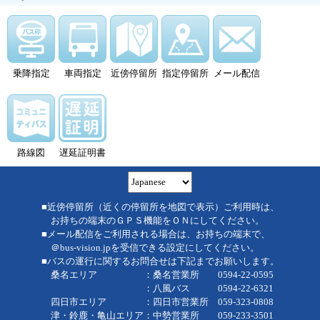
乗降指定
車両指定
近傍停留所
指定停留所
メール配信
路線図
遅延証明書
■近傍停留所（近くの停留所を地図で表示）ご利用時は、
お持ちの端末のＧＰＳ機能をＯＮにしてください。
■メール配信をご利用される場合は、お持ちの端末で、
＠bus-vision.jpを受信できる設定にしてください。
■バスの運行に関するお問合せは下記までお願いします。
桑名エリア ：桑名営業所 0594-22-0595
：八風バス 0594-22-6321
四日市エリア ：四日市営業所 059-323-0808
津・鈴鹿・亀山エリア：中勢営業所 059-233-3501