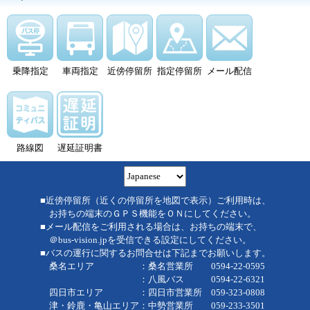
乗降指定
車両指定
近傍停留所
指定停留所
メール配信
路線図
遅延証明書
■近傍停留所（近くの停留所を地図で表示）ご利用時は、
お持ちの端末のＧＰＳ機能をＯＮにしてください。
■メール配信をご利用される場合は、お持ちの端末で、
＠bus-vision.jpを受信できる設定にしてください。
■バスの運行に関するお問合せは下記までお願いします。
桑名エリア ：桑名営業所 0594-22-0595
：八風バス 0594-22-6321
四日市エリア ：四日市営業所 059-323-0808
津・鈴鹿・亀山エリア：中勢営業所 059-233-3501