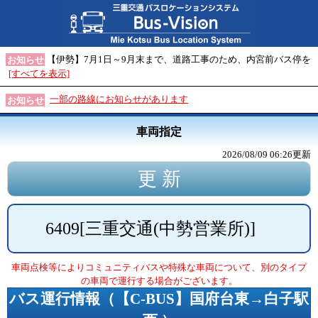
【伊勢】7月1日～9月末まで、道路工事のため、内宮前バス停を
お知らせ
[すべてを表示]
一部の路線にお知らせがあります
お知らせ
車両指定
2026/08/09 06:26
更新
6409
[
三重交通(中勢営業所)
]
車両点検等によりコミュニティバスや特殊な車両について、別のタイプ
の車両で運行する場合がございます。
バス運行情報（
【C-BUS】国府台東→白子駅