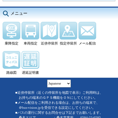
メニュー
乗降指定
車両指定
近傍停留所
指定停留所
メール配信
路線図
遅延証明書
■近傍停留所（近くの停留所を地図で表示）ご利用時は、
お持ちの端末のＧＰＳ機能をＯＮにしてください。
■メール配信をご利用される場合は、お持ちの端末で、
＠bus-vision.jpを受信できる設定にしてください。
■バスの運行に関するお問合せは下記までお願いします。
桑名エリア ：桑名営業所 0594-22-0595