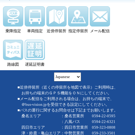
乗降指定
車両指定
近傍停留所
指定停留所
メール配信
路線図
遅延証明書
■近傍停留所（近くの停留所を地図で表示）ご利用時は、
お持ちの端末のＧＰＳ機能をＯＮにしてください。
■メール配信をご利用される場合は、お持ちの端末で、
＠bus-vision.jpを受信できる設定にしてください。
■バスの運行に関するお問合せは下記までお願いします。
桑名エリア ：桑名営業所 0594-22-0595
：八風バス 0594-22-6321
四日市エリア ：四日市営業所 059-323-0808
津・鈴鹿・亀山エリア：中勢営業所 059-233-3501