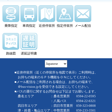
乗降指定
車両指定
近傍停留所
指定停留所
メール配信
路線図
遅延証明書
■近傍停留所（近くの停留所を地図で表示）ご利用時は、
お持ちの端末のＧＰＳ機能をＯＮにしてください。
■メール配信をご利用される場合は、お持ちの端末で、
＠bus-vision.jpを受信できる設定にしてください。
■バスの運行に関するお問合せは下記までお願いします。
桑名エリア ：桑名営業所 0594-22-0595
：八風バス 0594-22-6321
四日市エリア ：四日市営業所 059-323-0808
津・鈴鹿・亀山エリア：中勢営業所 059-233-3501