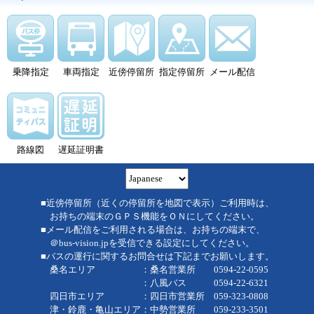
乗降指定
車両指定
近傍停留所
指定停留所
メール配信
路線図
遅延証明書
■近傍停留所（近くの停留所を地図で表示）ご利用時は、
お持ちの端末のＧＰＳ機能をＯＮにしてください。
■メール配信をご利用される場合は、お持ちの端末で、
＠bus-vision.jpを受信できる設定にしてください。
■バスの運行に関するお問合せは下記までお願いします。
桑名エリア ：桑名営業所 0594-22-0595
：八風バス 0594-22-6321
四日市エリア ：四日市営業所 059-323-0808
津・鈴鹿・亀山エリア：中勢営業所 059-233-3501