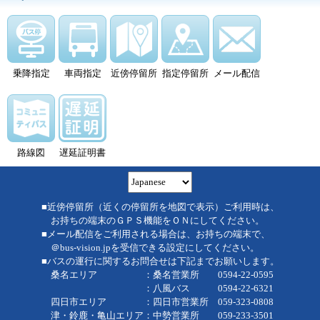
乗降指定
車両指定
近傍停留所
指定停留所
メール配信
路線図
遅延証明書
■近傍停留所（近くの停留所を地図で表示）ご利用時は、
お持ちの端末のＧＰＳ機能をＯＮにしてください。
■メール配信をご利用される場合は、お持ちの端末で、
＠bus-vision.jpを受信できる設定にしてください。
■バスの運行に関するお問合せは下記までお願いします。
桑名エリア ：桑名営業所 0594-22-0595
：八風バス 0594-22-6321
四日市エリア ：四日市営業所 059-323-0808
津・鈴鹿・亀山エリア：中勢営業所 059-233-3501