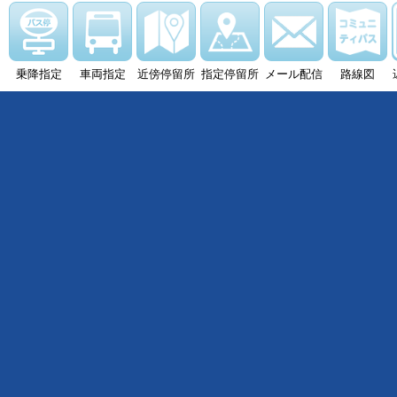
乗降指定
車両指定
近傍停留所
指定停留所
メール配信
路線図