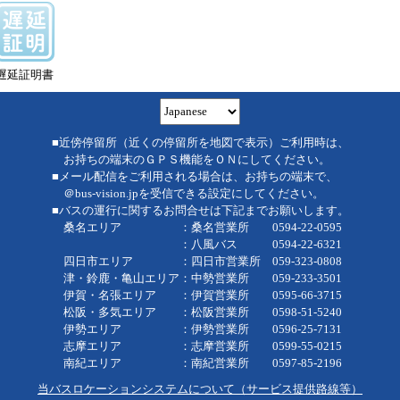
遅延証明書
■近傍停留所（近くの停留所を地図で表示）ご利用時は、
お持ちの端末のＧＰＳ機能をＯＮにしてください。
■メール配信をご利用される場合は、お持ちの端末で、
＠bus-vision.jpを受信できる設定にしてください。
■バスの運行に関するお問合せは下記までお願いします。
桑名エリア ：桑名営業所 0594-22-0595
：八風バス 0594-22-6321
四日市エリア ：四日市営業所 059-323-0808
津・鈴鹿・亀山エリア：中勢営業所 059-233-3501
伊賀・名張エリア ：伊賀営業所 0595-66-3715
松阪・多気エリア ：松阪営業所 0598-51-5240
伊勢エリア ：伊勢営業所 0596-25-7131
志摩エリア ：志摩営業所 0599-55-0215
南紀エリア ：南紀営業所 0597-85-2196
当バスロケーションシステムについて（サービス提供路線等）