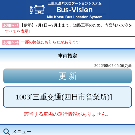
【伊勢】7月1日～9月末まで、道路工事のため、内宮前バス停を
お知らせ
[すべてを表示]
一部の路線にお知らせがあります
お知らせ
車両指定
2026/08/07 05:56
更新
1003
[
三重交通(四日市営業所)
]
該当する車両の運行情報がありません。
メニュー