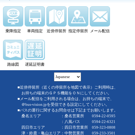
乗降指定
車両指定
近傍停留所
指定停留所
メール配信
路線図
遅延証明書
■近傍停留所（近くの停留所を地図で表示）ご利用時は、
お持ちの端末のＧＰＳ機能をＯＮにしてください。
■メール配信をご利用される場合は、お持ちの端末で、
＠bus-vision.jpを受信できる設定にしてください。
■バスの運行に関するお問合せは下記までお願いします。
桑名エリア ：桑名営業所 0594-22-0595
：八風バス 0594-22-6321
四日市エリア ：四日市営業所 059-323-0808
津・鈴鹿・亀山エリア：中勢営業所 059-233-3501