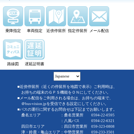
乗降指定
車両指定
近傍停留所
指定停留所
メール配信
路線図
遅延証明書
■近傍停留所（近くの停留所を地図で表示）ご利用時は、
お持ちの端末のＧＰＳ機能をＯＮにしてください。
■メール配信をご利用される場合は、お持ちの端末で、
＠bus-vision.jpを受信できる設定にしてください。
■バスの運行に関するお問合せは下記までお願いします。
桑名エリア ：桑名営業所 0594-22-0595
：八風バス 0594-22-6321
四日市エリア ：四日市営業所 059-323-0808
津・鈴鹿・亀山エリア：中勢営業所 059-233-3501