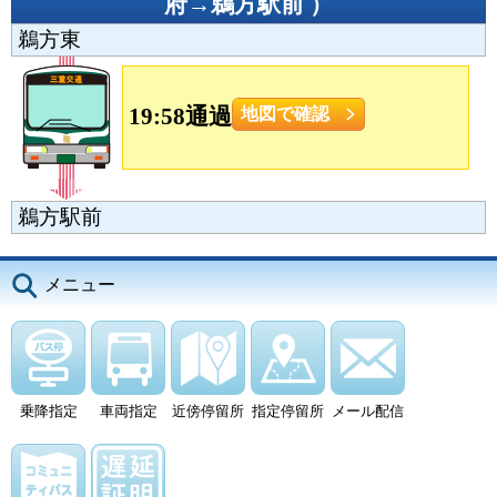
府→鵜方駅前
）
鵜方東
19:58通過
地図で確認
鵜方駅前
メニュー
乗降指定
車両指定
近傍停留所
指定停留所
メール配信