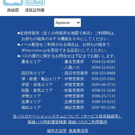
路線図
遅延証明書
■近傍停留所（近くの停留所を地図で表示）ご利用時は、
お持ちの端末のＧＰＳ機能をＯＮにしてください。
■メール配信をご利用される場合は、お持ちの端末で、
＠bus-vision.jpを受信できる設定にしてください。
■バスの運行に関するお問合せは下記までお願いします。
桑名エリア ：桑名営業所 0594-22-0595
：八風バス 0594-22-6321
四日市エリア ：四日市営業所 059-323-0808
津・鈴鹿・亀山エリア：中勢営業所 059-233-3501
伊賀・名張エリア ：伊賀営業所 0595-66-3715
松阪・多気エリア ：松阪営業所 0598-51-5240
伊勢エリア ：伊勢営業所 0596-25-7131
志摩エリア ：志摩営業所 0599-55-0215
南紀エリア ：南紀営業所 0597-85-2196
当バスロケーションシステムについて（サービス提供路線等）
路線バス時刻運賃検索
路線バスのご利用案内
操作方法等
免責事項等