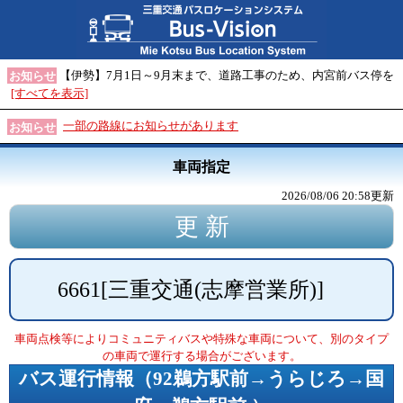
【伊勢】7月1日～9月末まで、道路工事のため、内宮前バス停を
お知らせ
[すべてを表示]
一部の路線にお知らせがあります
お知らせ
車両指定
2026/08/06 20:58
更新
6661
[
三重交通(志摩営業所)
]
車両点検等によりコミュニティバスや特殊な車両について、別のタイプ
の車両で運行する場合がございます。
バス運行情報（
92鵜方駅前→うらじろ→国