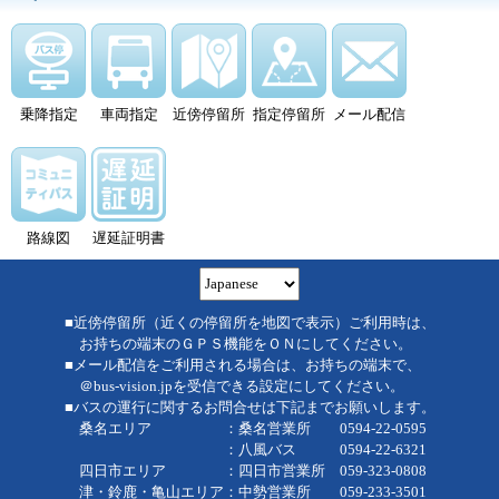
乗降指定
車両指定
近傍停留所
指定停留所
メール配信
路線図
遅延証明書
■近傍停留所（近くの停留所を地図で表示）ご利用時は、
お持ちの端末のＧＰＳ機能をＯＮにしてください。
■メール配信をご利用される場合は、お持ちの端末で、
＠bus-vision.jpを受信できる設定にしてください。
■バスの運行に関するお問合せは下記までお願いします。
桑名エリア ：桑名営業所 0594-22-0595
：八風バス 0594-22-6321
四日市エリア ：四日市営業所 059-323-0808
津・鈴鹿・亀山エリア：中勢営業所 059-233-3501