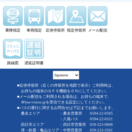
乗降指定
車両指定
近傍停留所
指定停留所
メール配信
路線図
遅延証明書
■近傍停留所（近くの停留所を地図で表示）ご利用時は、
お持ちの端末のＧＰＳ機能をＯＮにしてください。
■メール配信をご利用される場合は、お持ちの端末で、
＠bus-vision.jpを受信できる設定にしてください。
■バスの運行に関するお問合せは下記までお願いします。
桑名エリア ：桑名営業所 0594-22-0595
：八風バス 0594-22-6321
四日市エリア ：四日市営業所 059-323-0808
津・鈴鹿・亀山エリア：中勢営業所 059-233-3501