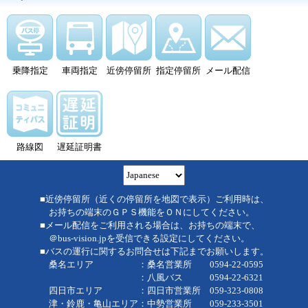
乗降指定
車両指定
近傍停留所
指定停留所
メール配信
路線図
遅延証明書
■近傍停留所（近くの停留所を地図で表示）ご利用時は、
お持ちの端末のＧＰＳ機能をＯＮにしてください。
■メール配信をご利用される場合は、お持ちの端末で、
＠bus-vision.jpを受信できる設定にしてください。
■バスの運行に関するお問合せは下記までお願いします。
桑名エリア ：桑名営業所 0594-22-0595
：八風バス 0594-22-6321
四日市エリア ：四日市営業所 059-323-0808
津・鈴鹿・亀山エリア：中勢営業所 059-233-3501