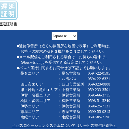
遅延証明書
■近傍停留所（近くの停留所を地図で表示）ご利用時は、
お持ちの端末のＧＰＳ機能をＯＮにしてください。
■メール配信をご利用される場合は、お持ちの端末で、
＠bus-vision.jpを受信できる設定にしてください。
■バスの運行に関するお問合せは下記までお願いします。
桑名エリア ：桑名営業所 0594-22-0595
：八風バス 0594-22-6321
四日市エリア ：四日市営業所 059-323-0808
津・鈴鹿・亀山エリア：中勢営業所 059-233-3501
伊賀・名張エリア ：伊賀営業所 0595-66-3715
松阪・多気エリア ：松阪営業所 0598-51-5240
伊勢エリア ：伊勢営業所 0596-25-7131
志摩エリア ：志摩営業所 0599-55-0215
南紀エリア ：南紀営業所 0597-85-2196
当バスロケーションシステムについて（サービス提供路線等）