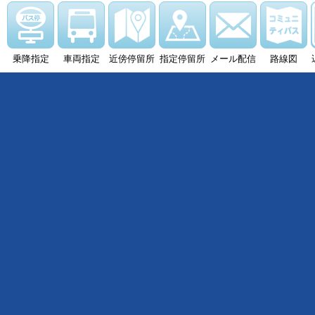
乗降指定
車両指定
近傍停留所
指定停留所
メール配信
路線図