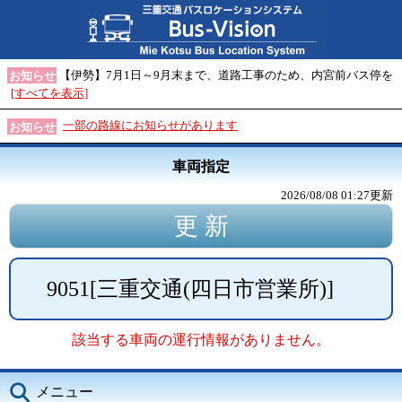
【伊勢】7月1日～9月末まで、道路工事のため、内宮前バス停を
お知らせ
[すべてを表示]
一部の路線にお知らせがあります
お知らせ
車両指定
2026/08/08 01:27
更新
9051
[
三重交通(四日市営業所)
]
該当する車両の運行情報がありません。
メニュー