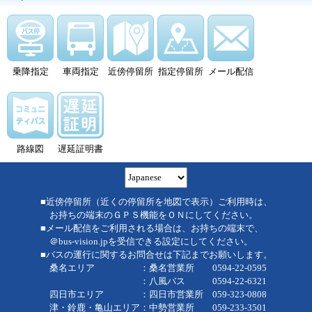
乗降指定
車両指定
近傍停留所
指定停留所
メール配信
路線図
遅延証明書
■近傍停留所（近くの停留所を地図で表示）ご利用時は、
お持ちの端末のＧＰＳ機能をＯＮにしてください。
■メール配信をご利用される場合は、お持ちの端末で、
＠bus-vision.jpを受信できる設定にしてください。
■バスの運行に関するお問合せは下記までお願いします。
桑名エリア ：桑名営業所 0594-22-0595
：八風バス 0594-22-6321
四日市エリア ：四日市営業所 059-323-0808
津・鈴鹿・亀山エリア：中勢営業所 059-233-3501