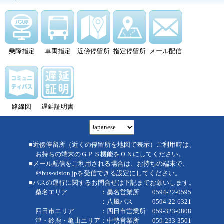
乗降指定
車両指定
近傍停留所
指定停留所
メール配信
路線図
遅延証明書
■近傍停留所（近くの停留所を地図で表示）ご利用時は、
お持ちの端末のＧＰＳ機能をＯＮにしてください。
■メール配信をご利用される場合は、お持ちの端末で、
＠bus-vision.jpを受信できる設定にしてください。
■バスの運行に関するお問合せは下記までお願いします。
桑名エリア ：桑名営業所 0594-22-0595
：八風バス 0594-22-6321
四日市エリア ：四日市営業所 059-323-0808
津・鈴鹿・亀山エリア：中勢営業所 059-233-3501