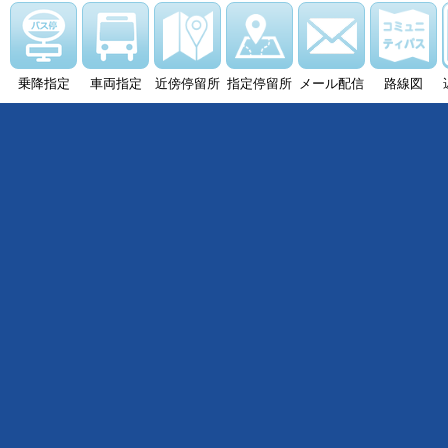
乗降指定
車両指定
近傍停留所
指定停留所
メール配信
路線図