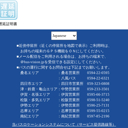
遅延証明書
■近傍停留所（近くの停留所を地図で表示）ご利用時は、
お持ちの端末のＧＰＳ機能をＯＮにしてください。
■メール配信をご利用される場合は、お持ちの端末で、
＠bus-vision.jpを受信できる設定にしてください。
■バスの運行に関するお問合せは下記までお願いします。
桑名エリア ：桑名営業所 0594-22-0595
：八風バス 0594-22-6321
四日市エリア ：四日市営業所 059-323-0808
津・鈴鹿・亀山エリア：中勢営業所 059-233-3501
伊賀・名張エリア ：伊賀営業所 0595-66-3715
松阪・多気エリア ：松阪営業所 0598-51-5240
伊勢エリア ：伊勢営業所 0596-25-7131
志摩エリア ：志摩営業所 0599-55-0215
南紀エリア ：南紀営業所 0597-85-2196
当バスロケーションシステムについて（サービス提供路線等）