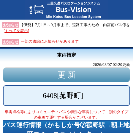
【伊勢】7月1日～9月末まで、道路工事のため、内宮前バス停を
お知らせ
[すべてを表示]
一部の路線にお知らせがあります
お知らせ
車両指定
2026/08/07 02:20
更新
6408
[
菰野町
]
車両点検等によりコミュニティバスや特殊な車両について、別のタイプ
の車両で運行する場合がございます。
バス運行情報（
かもしか号⑦菰野駅→朝上地