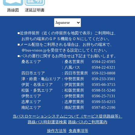
路線図
遅延証明書
■近傍停留所（近くの停留所を地図で表示）ご利用時は、
お持ちの端末のＧＰＳ機能をＯＮにしてください。
■メール配信をご利用される場合は、お持ちの端末で、
＠bus-vision.jpを受信できる設定にしてください。
■バスの運行に関するお問合せは下記までお願いします。
桑名エリア ：桑名営業所 0594-22-0595
：八風バス 0594-22-6321
四日市エリア ：四日市営業所 059-323-0808
津・鈴鹿・亀山エリア：中勢営業所 059-233-3501
伊賀・名張エリア ：伊賀営業所 0595-66-3715
松阪・多気エリア ：松阪営業所 0598-51-5240
伊勢エリア ：伊勢営業所 0596-25-7131
志摩エリア ：志摩営業所 0599-55-0215
南紀エリア ：南紀営業所 0597-85-2196
当バスロケーションシステムについて（サービス提供路線等）
路線バス時刻運賃検索
路線バスのご利用案内
操作方法等
免責事項等