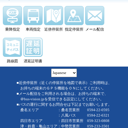
乗降指定
車両指定
近傍停留所
指定停留所
メール配信
路線図
遅延証明書
■近傍停留所（近くの停留所を地図で表示）ご利用時は、
お持ちの端末のＧＰＳ機能をＯＮにしてください。
■メール配信をご利用される場合は、お持ちの端末で、
＠bus-vision.jpを受信できる設定にしてください。
■バスの運行に関するお問合せは下記までお願いします。
桑名エリア ：桑名営業所 0594-22-0595
：八風バス 0594-22-6321
四日市エリア ：四日市営業所 059-323-0808
津・鈴鹿・亀山エリア：中勢営業所 059-233-3501