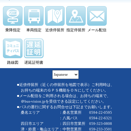
乗降指定
車両指定
近傍停留所
指定停留所
メール配信
路線図
遅延証明書
■近傍停留所（近くの停留所を地図で表示）ご利用時は、
お持ちの端末のＧＰＳ機能をＯＮにしてください。
■メール配信をご利用される場合は、お持ちの端末で、
＠bus-vision.jpを受信できる設定にしてください。
■バスの運行に関するお問合せは下記までお願いします。
桑名エリア ：桑名営業所 0594-22-0595
：八風バス 0594-22-6321
四日市エリア ：四日市営業所 059-323-0808
津・鈴鹿・亀山エリア：中勢営業所 059-233-3501