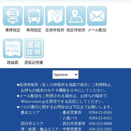
乗降指定
車両指定
近傍停留所
指定停留所
メール配信
路線図
遅延証明書
■近傍停留所（近くの停留所を地図で表示）ご利用時は、
お持ちの端末のＧＰＳ機能をＯＮにしてください。
■メール配信をご利用される場合は、お持ちの端末で、
＠bus-vision.jpを受信できる設定にしてください。
■バスの運行に関するお問合せは下記までお願いします。
桑名エリア ：桑名営業所 0594-22-0595
：八風バス 0594-22-6321
四日市エリア ：四日市営業所 059-323-0808
津・鈴鹿・亀山エリア：中勢営業所 059-233-3501