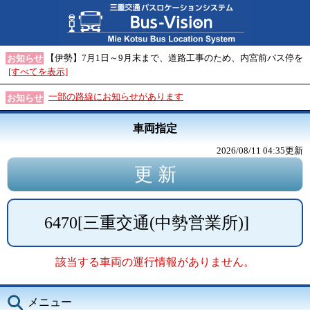
【伊勢】7月1日～9月末まで、道路工事のため、内宮前バス停を
お知らせ
[すべてを表示]
一部の路線にお知らせがあります
お知らせ
車両指定
2026/08/11 04:35
更新
6470
[
三重交通(中勢営業所)
]
該当する車両の運行情報がありません。
メニュー