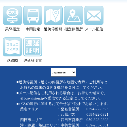
乗降指定
車両指定
近傍停留所
指定停留所
メール配信
路線図
遅延証明書
■近傍停留所（近くの停留所を地図で表示）ご利用時は、
お持ちの端末のＧＰＳ機能をＯＮにしてください。
■メール配信をご利用される場合は、お持ちの端末で、
＠bus-vision.jpを受信できる設定にしてください。
■バスの運行に関するお問合せは下記までお願いします。
桑名エリア ：桑名営業所 0594-22-0595
：八風バス 0594-22-6321
四日市エリア ：四日市営業所 059-323-0808
津・鈴鹿・亀山エリア：中勢営業所 059-233-3501