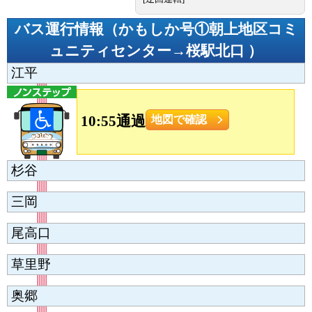
バス運行情報（
かもしか号①朝上地区コミ
ュニティセンター→桜駅北口
）
江平
10:55通過
地図で確認
杉谷
三岡
尾高口
草里野
奥郷