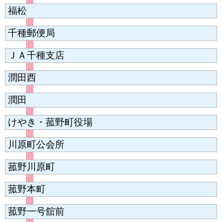
福松
千種郵便局
ＪＡ千種支店
潤田西
潤田
けやき・菰野町役場
川原町公会所
菰野川原町
菰野本町
菰野一号舘前