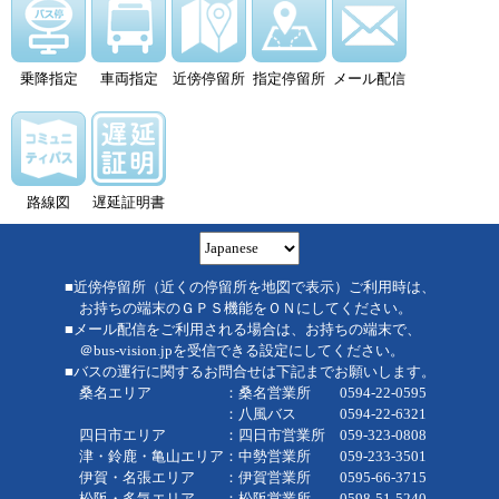
乗降指定
車両指定
近傍停留所
指定停留所
メール配信
路線図
遅延証明書
■近傍停留所（近くの停留所を地図で表示）ご利用時は、
お持ちの端末のＧＰＳ機能をＯＮにしてください。
■メール配信をご利用される場合は、お持ちの端末で、
＠bus-vision.jpを受信できる設定にしてください。
■バスの運行に関するお問合せは下記までお願いします。
桑名エリア ：桑名営業所 0594-22-0595
：八風バス 0594-22-6321
四日市エリア ：四日市営業所 059-323-0808
津・鈴鹿・亀山エリア：中勢営業所 059-233-3501
伊賀・名張エリア ：伊賀営業所 0595-66-3715
松阪・多気エリア ：松阪営業所 0598-51-5240