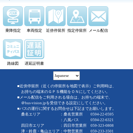
乗降指定
車両指定
近傍停留所
指定停留所
メール配信
路線図
遅延証明書
■近傍停留所（近くの停留所を地図で表示）ご利用時は、
お持ちの端末のＧＰＳ機能をＯＮにしてください。
■メール配信をご利用される場合は、お持ちの端末で、
＠bus-vision.jpを受信できる設定にしてください。
■バスの運行に関するお問合せは下記までお願いします。
桑名エリア ：桑名営業所 0594-22-0595
：八風バス 0594-22-6321
四日市エリア ：四日市営業所 059-323-0808
津・鈴鹿・亀山エリア：中勢営業所 059-233-3501