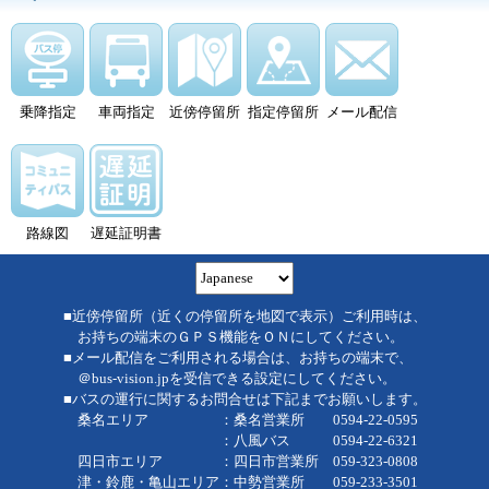
乗降指定
車両指定
近傍停留所
指定停留所
メール配信
路線図
遅延証明書
■近傍停留所（近くの停留所を地図で表示）ご利用時は、
お持ちの端末のＧＰＳ機能をＯＮにしてください。
■メール配信をご利用される場合は、お持ちの端末で、
＠bus-vision.jpを受信できる設定にしてください。
■バスの運行に関するお問合せは下記までお願いします。
桑名エリア ：桑名営業所 0594-22-0595
：八風バス 0594-22-6321
四日市エリア ：四日市営業所 059-323-0808
津・鈴鹿・亀山エリア：中勢営業所 059-233-3501