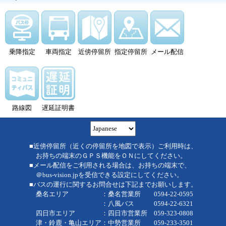
乗降指定
車両指定
近傍停留所
指定停留所
メール配信
路線図
遅延証明書
■近傍停留所（近くの停留所を地図で表示）ご利用時は、
お持ちの端末のＧＰＳ機能をＯＮにしてください。
■メール配信をご利用される場合は、お持ちの端末で、
＠bus-vision.jpを受信できる設定にしてください。
■バスの運行に関するお問合せは下記までお願いします。
桑名エリア ：桑名営業所 0594-22-0595
：八風バス 0594-22-6321
四日市エリア ：四日市営業所 059-323-0808
津・鈴鹿・亀山エリア：中勢営業所 059-233-3501