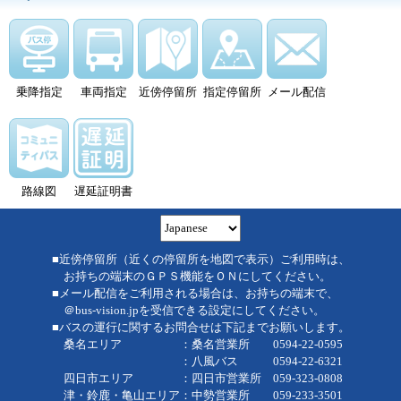
乗降指定
車両指定
近傍停留所
指定停留所
メール配信
路線図
遅延証明書
■近傍停留所（近くの停留所を地図で表示）ご利用時は、
お持ちの端末のＧＰＳ機能をＯＮにしてください。
■メール配信をご利用される場合は、お持ちの端末で、
＠bus-vision.jpを受信できる設定にしてください。
■バスの運行に関するお問合せは下記までお願いします。
桑名エリア ：桑名営業所 0594-22-0595
：八風バス 0594-22-6321
四日市エリア ：四日市営業所 059-323-0808
津・鈴鹿・亀山エリア：中勢営業所 059-233-3501