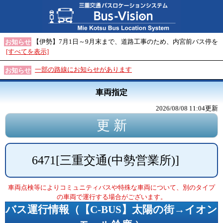
【伊勢】7月1日～9月末まで、道路工事のため、内宮前バス停を
お知らせ
[すべてを表示]
一部の路線にお知らせがあります
お知らせ
車両指定
2026/08/08 11:04
更新
6471
[
三重交通(中勢営業所)
]
車両点検等によりコミュニティバスや特殊な車両について、別のタイプ
の車両で運行する場合がございます。
バス運行情報（
【C-BUS】太陽の街→イオン