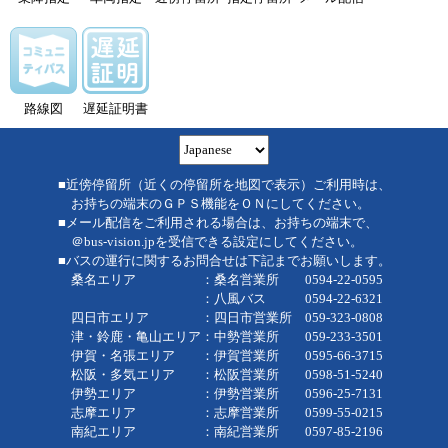
路線図
遅延証明書
■近傍停留所（近くの停留所を地図で表示）ご利用時は、
お持ちの端末のＧＰＳ機能をＯＮにしてください。
■メール配信をご利用される場合は、お持ちの端末で、
＠bus-vision.jpを受信できる設定にしてください。
■バスの運行に関するお問合せは下記までお願いします。
桑名エリア ：桑名営業所 0594-22-0595
：八風バス 0594-22-6321
四日市エリア ：四日市営業所 059-323-0808
津・鈴鹿・亀山エリア：中勢営業所 059-233-3501
伊賀・名張エリア ：伊賀営業所 0595-66-3715
松阪・多気エリア ：松阪営業所 0598-51-5240
伊勢エリア ：伊勢営業所 0596-25-7131
志摩エリア ：志摩営業所 0599-55-0215
南紀エリア ：南紀営業所 0597-85-2196