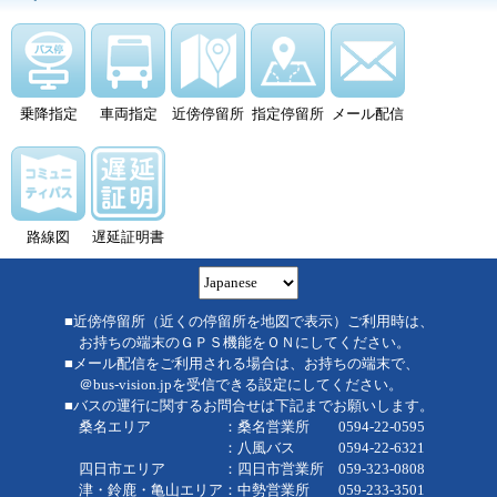
乗降指定
車両指定
近傍停留所
指定停留所
メール配信
路線図
遅延証明書
■近傍停留所（近くの停留所を地図で表示）ご利用時は、
お持ちの端末のＧＰＳ機能をＯＮにしてください。
■メール配信をご利用される場合は、お持ちの端末で、
＠bus-vision.jpを受信できる設定にしてください。
■バスの運行に関するお問合せは下記までお願いします。
桑名エリア ：桑名営業所 0594-22-0595
：八風バス 0594-22-6321
四日市エリア ：四日市営業所 059-323-0808
津・鈴鹿・亀山エリア：中勢営業所 059-233-3501