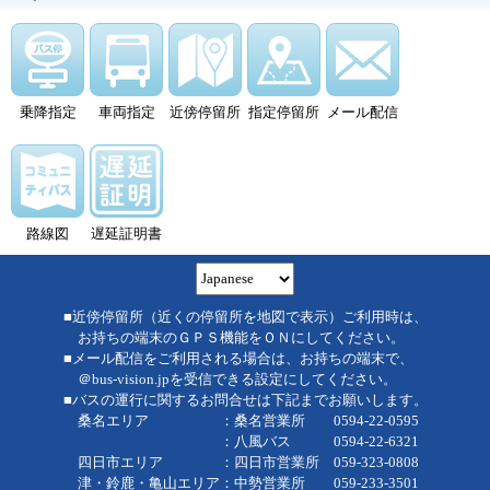
乗降指定
車両指定
近傍停留所
指定停留所
メール配信
路線図
遅延証明書
■近傍停留所（近くの停留所を地図で表示）ご利用時は、
お持ちの端末のＧＰＳ機能をＯＮにしてください。
■メール配信をご利用される場合は、お持ちの端末で、
＠bus-vision.jpを受信できる設定にしてください。
■バスの運行に関するお問合せは下記までお願いします。
桑名エリア ：桑名営業所 0594-22-0595
：八風バス 0594-22-6321
四日市エリア ：四日市営業所 059-323-0808
津・鈴鹿・亀山エリア：中勢営業所 059-233-3501