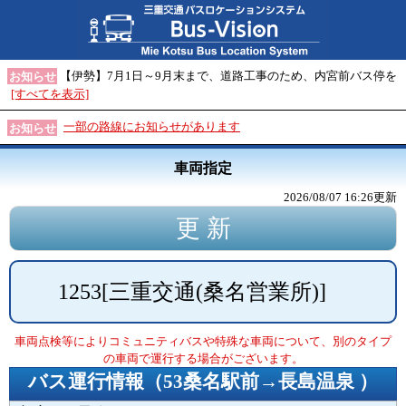
【伊勢】7月1日～9月末まで、道路工事のため、内宮前バス停を
お知らせ
[すべてを表示]
一部の路線にお知らせがあります
お知らせ
車両指定
2026/08/07 16:26
更新
1253
[
三重交通(桑名営業所)
]
車両点検等によりコミュニティバスや特殊な車両について、別のタイプ
の車両で運行する場合がございます。
バス運行情報（
53桑名駅前→長島温泉
）