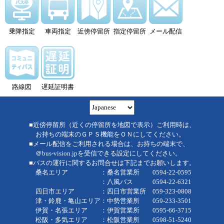
乗降指定
車両指定
近傍停留所
指定停留所
メール配信
路線図
遅延証明書
■近傍停留所（近くの停留所を地図で表示）ご利用時は、
お持ちの端末のＧＰＳ機能をＯＮにしてください。
■メール配信をご利用される場合は、お持ちの端末で、
＠bus-vision.jpを受信できる設定にしてください。
■バスの運行に関するお問合せは下記までお願いします。
桑名エリア ：桑名営業所 0594-22-0595
：八風バス 0594-22-6321
四日市エリア ：四日市営業所 059-323-0808
津・鈴鹿・亀山エリア：中勢営業所 059-233-3501
伊賀・名張エリア ：伊賀営業所 0595-66-3715
松阪・多気エリア ：松阪営業所 0598-51-5240