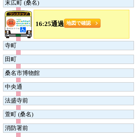
末広町 (桑名)
16:25通過
地図で確認
寺町
田町
桑名市博物館
中央通
法盛寺前
萱町 (桑名)
消防署前