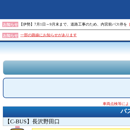
【伊勢】7月1日～9月末まで、道路工事のため、内宮前バス停を
お知らせ
一部の路線にお知らせがあります
お知らせ
車両点検等によ
バ
【C-BUS】長沢野田口