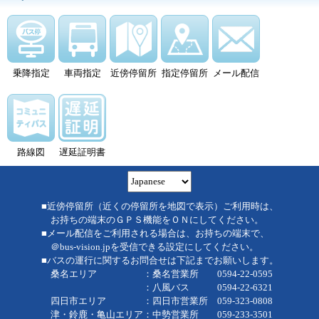
乗降指定
車両指定
近傍停留所
指定停留所
メール配信
路線図
遅延証明書
■近傍停留所（近くの停留所を地図で表示）ご利用時は、
お持ちの端末のＧＰＳ機能をＯＮにしてください。
■メール配信をご利用される場合は、お持ちの端末で、
＠bus-vision.jpを受信できる設定にしてください。
■バスの運行に関するお問合せは下記までお願いします。
桑名エリア ：桑名営業所 0594-22-0595
：八風バス 0594-22-6321
四日市エリア ：四日市営業所 059-323-0808
津・鈴鹿・亀山エリア：中勢営業所 059-233-3501