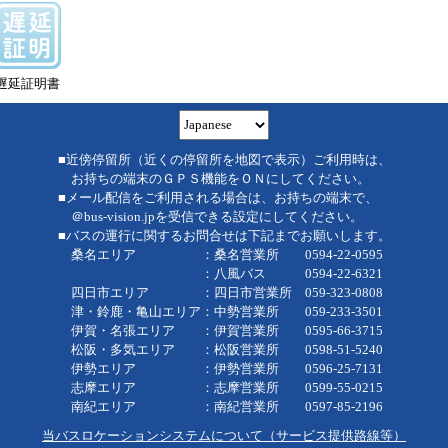
遅延証明書
■近傍停留所（近くの停留所を地図で表示）ご利用時は、
お持ちの端末のＧＰＳ機能をＯＮにしてください。
■メール配信をご利用される場合は、お持ちの端末で、
＠bus-vision.jpを受信できる設定にしてください。
■バスの運行に関するお問合せは下記までお願いします。
桑名エリア ：桑名営業所 0594-22-0595
：八風バス 0594-22-6321
四日市エリア ：四日市営業所 059-323-0808
津・鈴鹿・亀山エリア：中勢営業所 059-233-3501
伊賀・名張エリア ：伊賀営業所 0595-66-3715
松阪・多気エリア ：松阪営業所 0598-51-5240
伊勢エリア ：伊勢営業所 0596-25-7131
志摩エリア ：志摩営業所 0599-55-0215
南紀エリア ：南紀営業所 0597-85-2196
当バスロケーションシステムについて（サービス提供路線等）