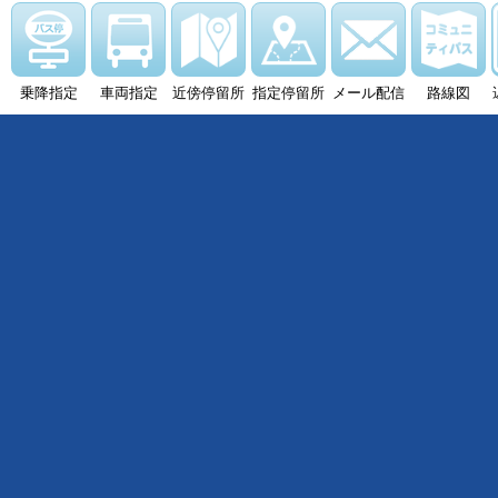
乗降指定
車両指定
近傍停留所
指定停留所
メール配信
路線図