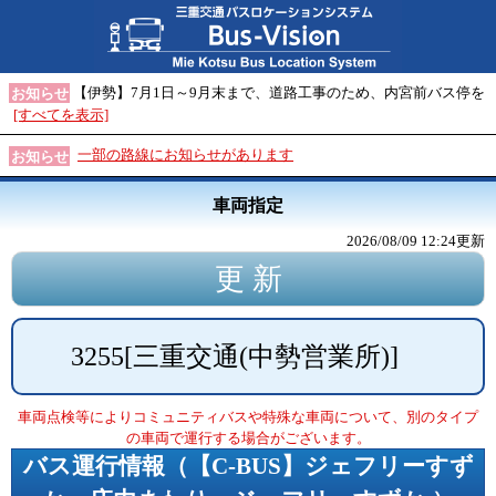
【伊勢】7月1日～9月末まで、道路工事のため、内宮前バス停を
お知らせ
[すべてを表示]
一部の路線にお知らせがあります
お知らせ
車両指定
2026/08/09 12:24
更新
3255
[
三重交通(中勢営業所)
]
車両点検等によりコミュニティバスや特殊な車両について、別のタイプ
の車両で運行する場合がございます。
バス運行情報（
【C-BUS】ジェフリーすず