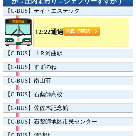
か→庄内まわり→ジェフリーすずか
）
【C-BUS】テイ・エステック
12:22通過
地図で確認
【C-BUS】ＪＲ河曲駅
【C-BUS】すずのね
【C-BUS】南山荘
【C-BUS】石薬師高校
【C-BUS】佐佐木記念館
【C-BUS】石薬師地区市民センター
【C-BUS】信誠組