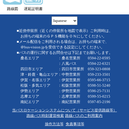
路線図
遅延証明書
■近傍停留所（近くの停留所を地図で表示）ご利用時は、
お持ちの端末のＧＰＳ機能をＯＮにしてください。
■メール配信をご利用される場合は、お持ちの端末で、
＠bus-vision.jpを受信できる設定にしてください。
■バスの運行に関するお問合せは下記までお願いします。
桑名エリア ：桑名営業所 0594-22-0595
：八風バス 0594-22-6321
四日市エリア ：四日市営業所 059-323-0808
津・鈴鹿・亀山エリア：中勢営業所 059-233-3501
伊賀・名張エリア ：伊賀営業所 0595-66-3715
松阪・多気エリア ：松阪営業所 0598-51-5240
伊勢エリア ：伊勢営業所 0596-25-7131
志摩エリア ：志摩営業所 0599-55-0215
南紀エリア ：南紀営業所 0597-85-2196
当バスロケーションシステムについて（サービス提供路線等）
路線バス時刻運賃検索
路線バスのご利用案内
操作方法等
免責事項等