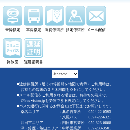
乗降指定
車両指定
近傍停留所
指定停留所
メール配信
路線図
遅延証明書
■近傍停留所（近くの停留所を地図で表示）ご利用時は、
お持ちの端末のＧＰＳ機能をＯＮにしてください。
■メール配信をご利用される場合は、お持ちの端末で、
＠bus-vision.jpを受信できる設定にしてください。
■バスの運行に関するお問合せは下記までお願いします。
桑名エリア ：桑名営業所 0594-22-0595
：八風バス 0594-22-6321
四日市エリア ：四日市営業所 059-323-0808
津・鈴鹿・亀山エリア：中勢営業所 059-233-3501