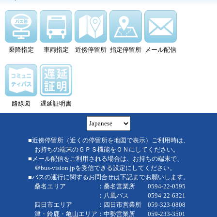
乗降指定
車両指定
近傍停留所
指定停留所
メール配信
路線図
遅延証明書
■近傍停留所（近くの停留所を地図で表示）ご利用時は、
お持ちの端末のＧＰＳ機能をＯＮにしてください。
■メール配信をご利用される場合は、お持ちの端末で、
＠bus-vision.jpを受信できる設定にしてください。
■バスの運行に関するお問合せは下記までお願いします。
桑名エリア ：桑名営業所 0594-22-0595
：八風バス 0594-22-6321
四日市エリア ：四日市営業所 059-323-0808
津・鈴鹿・亀山エリア：中勢営業所 059-233-3501