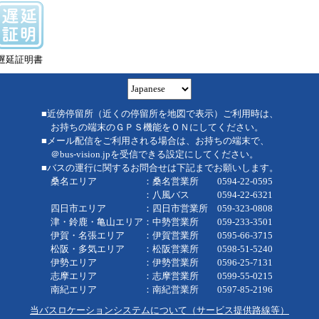
遅延証明書
■近傍停留所（近くの停留所を地図で表示）ご利用時は、
お持ちの端末のＧＰＳ機能をＯＮにしてください。
■メール配信をご利用される場合は、お持ちの端末で、
＠bus-vision.jpを受信できる設定にしてください。
■バスの運行に関するお問合せは下記までお願いします。
桑名エリア ：桑名営業所 0594-22-0595
：八風バス 0594-22-6321
四日市エリア ：四日市営業所 059-323-0808
津・鈴鹿・亀山エリア：中勢営業所 059-233-3501
伊賀・名張エリア ：伊賀営業所 0595-66-3715
松阪・多気エリア ：松阪営業所 0598-51-5240
伊勢エリア ：伊勢営業所 0596-25-7131
志摩エリア ：志摩営業所 0599-55-0215
南紀エリア ：南紀営業所 0597-85-2196
当バスロケーションシステムについて（サービス提供路線等）