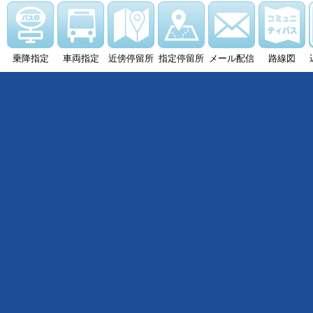
乗降指定
車両指定
近傍停留所
指定停留所
メール配信
路線図