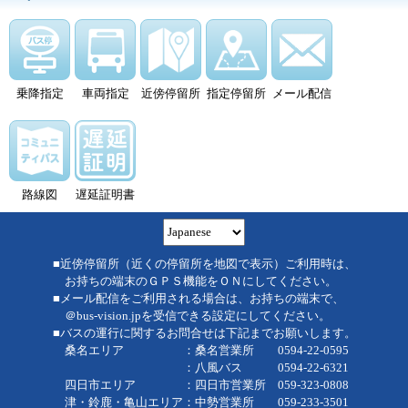
乗降指定
車両指定
近傍停留所
指定停留所
メール配信
路線図
遅延証明書
■近傍停留所（近くの停留所を地図で表示）ご利用時は、
お持ちの端末のＧＰＳ機能をＯＮにしてください。
■メール配信をご利用される場合は、お持ちの端末で、
＠bus-vision.jpを受信できる設定にしてください。
■バスの運行に関するお問合せは下記までお願いします。
桑名エリア ：桑名営業所 0594-22-0595
：八風バス 0594-22-6321
四日市エリア ：四日市営業所 059-323-0808
津・鈴鹿・亀山エリア：中勢営業所 059-233-3501